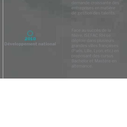
demande croissante des
entreprises en matière
de gestion des talents.
Face au succès de la
filière, ISEFAC RH se
2010
déploie dans plusieurs
Développement national
grandes villes françaises
(Paris, Lille, Lyon, etc.) en
proposant des cursus
Bachelor et Mastère en
alternance.
Les formations en RH de
l’ISEFAC obtiennent la
2015
certification RNCP, gage
Reconnaissance des titres
de reconnaissance
RNCP
académique et
professionnelle.