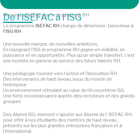
De l’ISEFAC à l’ISG
Nouveau chapitre pour le programme RH
Le programme
ISEFAC RH
change de dimension : bienvenue à
l’ISG RH
Une nouvelle marque, de nouvelles ambitions.
En rejoignant l’ISG, le programme RH gagne en visibilité, en
puissance et en opportunités. Plus qu’un simple transfert, c’est
une montée en gamme au service des futurs talents RH.
Une pédagogie tournée vers l’action et l’innovation RH
Des intervenants de haut niveau, issus du monde de
l’entreprise
Un environnement stimulant au cœur de l’écosystème ISG
Une forte reconnaissance auprès des recruteurs et des grands
groupes
Des Alumni ISG, viennent s’ajouter aux Alumni de l’ ISEFAC RH,
pour offrir à nos étudiants des mentors de haut niveau ,
présents sur les plus grandes entreprises françaises et à
l’international.