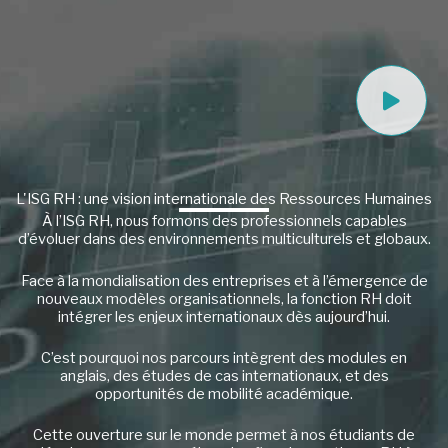
a
u
p
o
u
r
e
n
s
a
v
L'ISG RH : une vision internationale des Ressources Humaines
o
i
À l’ISG RH, nous formons des professionnels capables
r
d’évoluer dans des environnements multiculturels et globaux.
p
l
Face à la mondialisation des entreprises et à l’émergence de
u
nouveaux modèles organisationnels, la fonction RH doit
s
intégrer les enjeux internationaux dès aujourd’hui.
C’est pourquoi nos parcours intègrent des modules en
anglais, des études de cas internationaux, et des
opportunités de mobilité académique.
Cette ouverture sur le monde permet à nos étudiants de